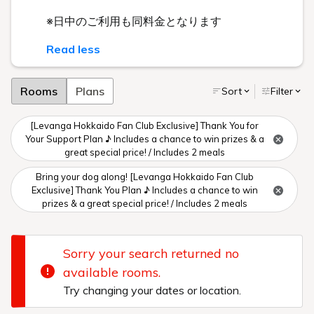
※日中のご利用も同料金となります
Read less
Rooms
Plans
Sort
Filter
[Levanga Hokkaido Fan Club Exclusive] Thank You for
Your Support Plan ♪ Includes a chance to win prizes & a
great special price! / Includes 2 meals
Bring your dog along! [Levanga Hokkaido Fan Club
Exclusive] Thank You Plan ♪ Includes a chance to win
prizes & a great special price! / Includes 2 meals
Sorry your search returned no
available rooms.
Try changing your dates or location.