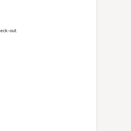
heck-out.
。