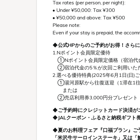
Tax rates (per person, per night):
• Under ¥50,000: Tax ¥300
• ¥50,000 and above: Tax ¥500
Please note:
Even if your stay is prepaid, the acco
◆公式HPからのご予約がお得！さら
1.Nポイント会員限定優待
①Nポイント会員限定価格（宿泊代金
②宿泊代金の5％が次回ご利用いただ
2.選べる優待特典(2025年6月1日(日)
①湯河原駅から往復送迎（1滞在1
または
②売店利用券3,000円分プレゼント
◆ご予約時にクレジットカード決済が
◆JALクーポン・ふるさと納税ギフト
◆夏のお料理フェア『口福プラン』ご
「米沢牛サーロインステーキ」又は「