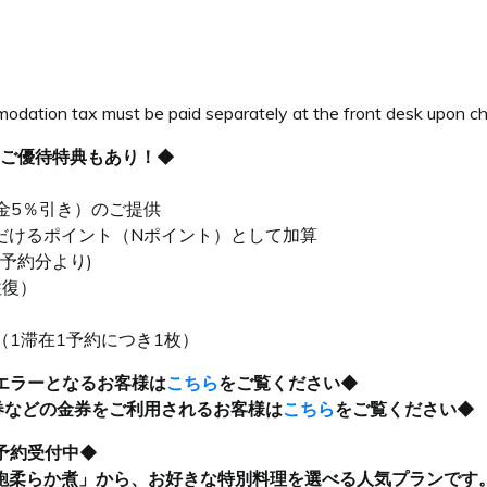
mmodation tax must be paid separately at the front desk upon c
にご優待特典もあり！◆
5％引き）のご提供
けるポイント（Nポイント）として加算
ご予約分より)
往復）
（1滞在1予約につき1枚）
エラーとなるお客様は
こちら
をご覧ください◆
券などの金券をご利用されるお客様は
こちら
をご覧ください◆
予約受付中◆
鮑柔らか煮」から、お好きな特別料理を選べる人気プランです