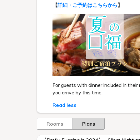
【
詳細・ご予約はこちらから
】
For guests with dinner included in their
you arrive by this time.
Read less
Rooms
Plans