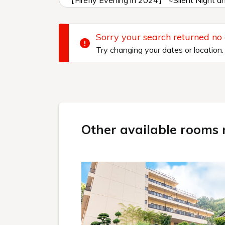
【Firefly Evening in 2024】 ~Silent Night an
Sorry your search returned no
Try changing your dates or location.
Other available rooms n