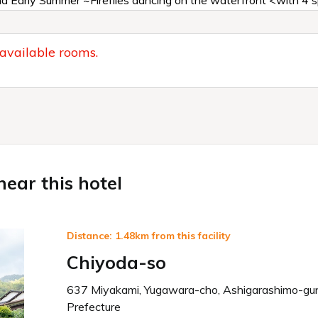
d Early Summer ~Fireflies dancing on the waterfront <with 4 sp
 available rooms.
ear this hotel
Distance: 1.48km from this facility
Chiyoda-so
637 Miyakami, Yugawara-cho, Ashigarashimo-g
Prefecture