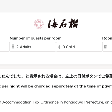
Number of guests per room
Roo
2 Adults
0 Child
1
ませんでした」と表示される場合は、左上の日付ボタンでご希
 per night will be charged separately at the time of pay
 Accommodation Tax Ordinance in Kanagawa Prefecture, an a