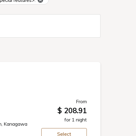
ecial features>.
From
$ 208.91
for 1 night
un, Kanagawa
Select