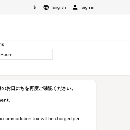
$
English
Sign in
ms
 Room
望のお日にちを再度ご確認ください。
ment.
ccommodation tax will be charged per