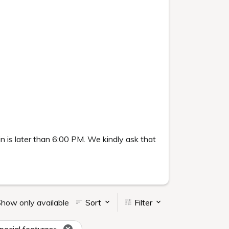
in is later than 6:00 PM. We kindly ask that
how only available
Sort
Filter