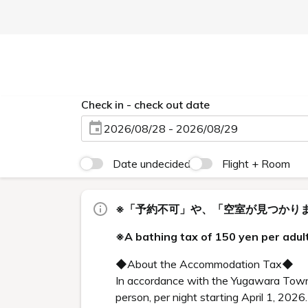
Check in - check out date
2026/08/28 - 2026/08/29
Date undecided
Flight + Room
※「予約不可」や、「空室が見つかり
※A bathing tax of 150 yen per adult
◆About the Accommodation Tax◆
In accordance with the Yugawara Town
person, per night starting April 1, 2026.