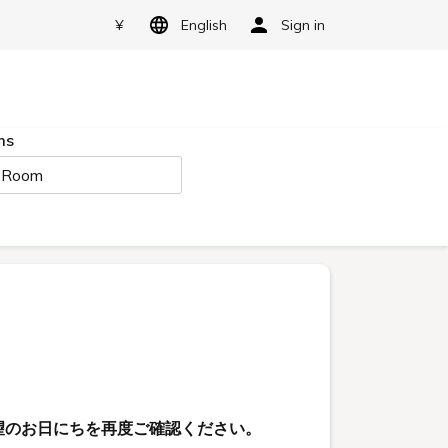
¥
English
Sign in
ms
 Room
望のお日にちを再度ご確認ください。